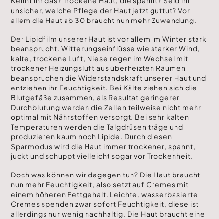
Kennt ihr das? Trockene Haut, die spannt? Seid ihr
unsicher, welche Pflege der Haut jetzt guttut? Vor
allem die Haut ab 30 braucht nun mehr Zuwendung.
Der Lipidfilm unserer Haut ist vor allem im Winter stark
beansprucht. Witterungseinflüsse wie starker Wind,
kalte, trockene Luft, Nieselregen im Wechsel mit
trockener Heizungsluft aus überheizten Räumen
beanspruchen die Widerstandskraft unserer Haut und
entziehen ihr Feuchtigkeit. Bei Kälte ziehen sich die
Blutgefäße zusammen, als Resultat geringerer
Durchblutung werden die Zellen teilweise nicht mehr
optimal mit Nährstoffen versorgt. Bei sehr kalten
Temperaturen werden die Talgdrüsen träge und
produzieren kaum noch Lipide. Durch diesen
Sparmodus wird die Haut immer trockener, spannt,
juckt und schuppt vielleicht sogar vor Trockenheit.
Doch was können wir dagegen tun? Die Haut braucht
nun mehr Feuchtigkeit, also setzt auf Cremes mit
einem höheren Fettgehalt. Leichte, wasserbasierte
Cremes spenden zwar sofort Feuchtigkeit, diese ist
allerdings nur wenig nachhaltig. Die Haut braucht eine