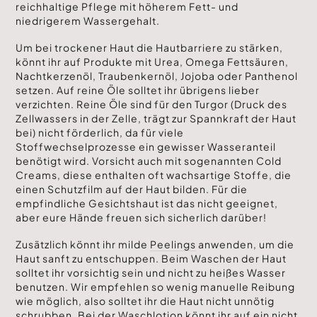
reichhaltige Pflege mit höherem Fett- und
niedrigerem Wassergehalt.
Um bei trockener Haut die Hautbarriere zu stärken,
könnt ihr auf Produkte mit Urea, Omega Fettsäuren,
Nachtkerzenöl, Traubenkernöl, Jojoba oder Panthenol
setzen. Auf reine Öle solltet ihr übrigens lieber
verzichten. Reine Öle sind für den Turgor (Druck des
Zellwassers in der Zelle, trägt zur Spannkraft der Haut
bei) nicht förderlich, da für viele
Stoffwechselprozesse ein gewisser Wasseranteil
benötigt wird. Vorsicht auch mit sogenannten Cold
Creams, diese enthalten oft wachsartige Stoffe, die
einen Schutzfilm auf der Haut bilden. Für die
empfindliche Gesichtshaut ist das nicht geeignet,
aber eure Hände freuen sich sicherlich darüber!
Zusätzlich könnt ihr milde
Peelings
anwenden, um die
Haut sanft zu entschuppen. Beim Waschen der Haut
solltet ihr vorsichtig sein und nicht zu heißes Wasser
benutzen. Wir empfehlen so wenig manuelle Reibung
wie möglich, also solltet ihr die Haut nicht unnötig
schrubben. Bei der Waschlotion könnt ihr auf ein nicht