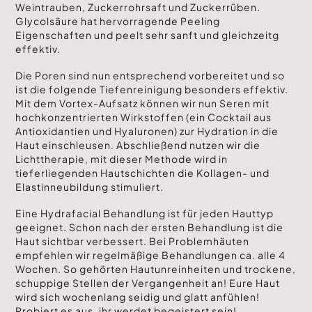
Weintrauben, Zuckerrohrsaft und Zuckerrüben.
Glycolsäure hat hervorragende Peeling
Eigenschaften und peelt sehr sanft und gleichzeitg
effektiv.
Die Poren sind nun entsprechend vorbereitet und so
ist die folgende Tiefenreinigung besonders effektiv.
Mit dem Vortex-Aufsatz können wir nun Seren mit
hochkonzentrierten Wirkstoffen (ein Cocktail aus
Antioxidantien und Hyaluronen) zur Hydration in die
Haut einschleusen. Abschließend nutzen wir die
Lichttherapie, mit dieser Methode wird in
tieferliegenden Hautschichten die Kollagen- und
Elastinneubildung stimuliert.
Eine Hydrafacial Behandlung ist für jeden Hauttyp
geeignet. Schon nach der ersten Behandlung ist die
Haut sichtbar verbessert. Bei Problemhäuten
empfehlen wir regelmäßige Behandlungen ca. alle 4
Wochen. So gehörten Hautunreinheiten und trockene,
schuppige Stellen der Vergangenheit an! Eure Haut
wird sich wochenlang seidig und glatt anfühlen!
Probiert es aus, ihr werdet begeistert sein!