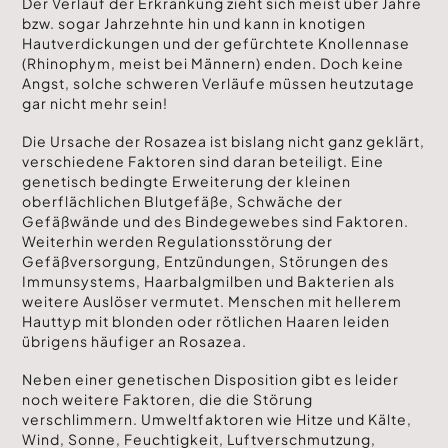
Der Verlauf der Erkrankung zieht sich meist über Jahre
bzw. sogar Jahrzehnte hin und kann in knotigen
Hautverdickungen und der gefürchtete Knollennase
(Rhinophym, meist bei Männern) enden. Doch keine
Angst, solche schweren Verläufe müssen heutzutage
gar nicht mehr sein!
Die Ursache der Rosazea ist bislang nicht ganz geklärt,
verschiedene Faktoren sind daran beteiligt. Eine
genetisch bedingte Erweiterung der kleinen
oberflächlichen Blutgefäße, Schwäche der
Gefäßwände und des Bindegewebes sind Faktoren.
Weiterhin werden Regulationsstörung der
Gefäßversorgung, Entzündungen, Störungen des
Immunsystems, Haarbalgmilben und Bakterien als
weitere Auslöser vermutet. Menschen mit hellerem
Hauttyp mit blonden oder rötlichen Haaren leiden
übrigens häufiger an Rosazea.
Neben einer genetischen Disposition gibt es leider
noch weitere Faktoren, die die Störung
verschlimmern. Umweltfaktoren wie Hitze und Kälte,
Wind, Sonne, Feuchtigkeit, Luftverschmutzung,