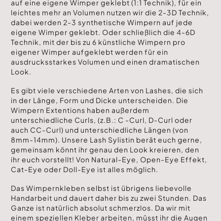
auf eine eigene Wimper geklebt (1:1 Technik), für ein
leichtes mehr an Volumen nutzen wir die 2-3D Technik,
dabei werden 2-3 synthetische Wimpern auf jede
eigene Wimper geklebt. Oder schließlich die 4-6D
Technik, mit der bis zu 6 künstliche Wimpern pro
eigener Wimper aufgeklebt werden für ein
ausdrucksstarkes Volumen und einen dramatischen
Look.
Es gibt viele verschiedene Arten von Lashes, die sich
in der Länge, Form und Dicke unterscheiden. Die
Wimpern Extentions haben außerdem
unterschiedliche Curls, (z.B.: C -Curl, D-Curl oder
auch CC-Curl) und unterschiedliche Längen (von
8mm-14mm). Unsere Lash Sylistin berät euch gerne,
gemeinsam könnt ihr genau den Look kreieren, den
ihr euch vorstellt! Von Natural-Eye, Open-Eye Effekt,
Cat-Eye oder Doll-Eye ist alles möglich.
Das Wimpernkleben selbst ist übrigens liebevolle
Handarbeit und dauert daher bis zu zwei Stunden. Das
Ganze ist natürlich absolut schmerzlos. Da wir mit
einem speziellen Kleber arbeiten, müsst ihr die Augen