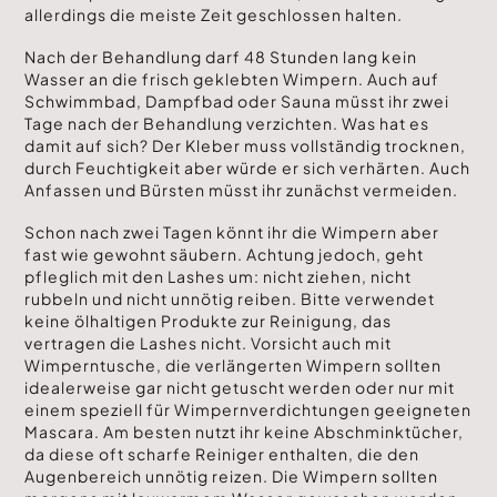
allerdings die meiste Zeit geschlossen halten.
Nach der Behandlung darf 48 Stunden lang kein
Wasser an die frisch geklebten Wimpern. Auch auf
Schwimmbad, Dampfbad oder Sauna müsst ihr zwei
Tage nach der Behandlung verzichten. Was hat es
damit auf sich? Der Kleber muss vollständig trocknen,
durch Feuchtigkeit aber würde er sich verhärten. Auch
Anfassen und Bürsten müsst ihr zunächst vermeiden.
Schon nach zwei Tagen könnt ihr die Wimpern aber
fast wie gewohnt säubern. Achtung jedoch, geht
pfleglich mit den Lashes um: nicht ziehen, nicht
rubbeln und nicht unnötig reiben. Bitte verwendet
keine ölhaltigen Produkte zur Reinigung, das
vertragen die Lashes nicht. Vorsicht auch mit
Wimperntusche, die verlängerten Wimpern sollten
idealerweise gar nicht getuscht werden oder nur mit
einem speziell für Wimpernverdichtungen geeigneten
Mascara. Am besten nutzt ihr keine Abschminktücher,
da diese oft scharfe Reiniger enthalten, die den
Augenbereich unnötig reizen. Die Wimpern sollten